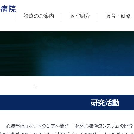
診療のご案内
教室紹介
教育・研修
希望の先生方へ
急手術のご依頼
教授挨拶
研究活動
外来表
おもな疾患と治療について
当科へのご紹介について
教育への取り組み
スタッフ紹介
業績
研究活動
心臓手術ロボットの研究〜開発
体外心臓灌流システムの開発